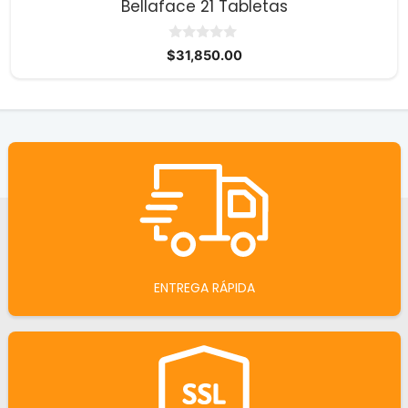
Bellaface 21 Tabletas
0
$
31,850.00
d
e
5
ENTREGA RÁPIDA