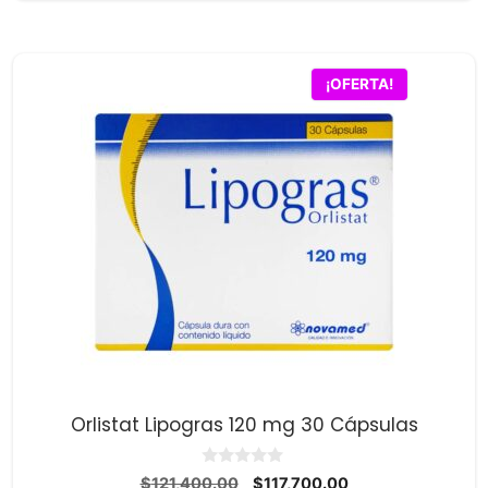
d
e
5
¡OFERTA!
Orlistat Lipogras 120 mg 30 Cápsulas
0
El
El
$
121,400.00
$
117,700.00