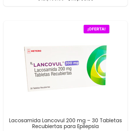
d
precio
precio
e
5
original
actual
era:
es:
$121,400.00.
$117,700.00.
¡OFERTA!
Lacosamida Lancovul 200 mg – 30 Tabletas
Recubiertas para Epilepsia