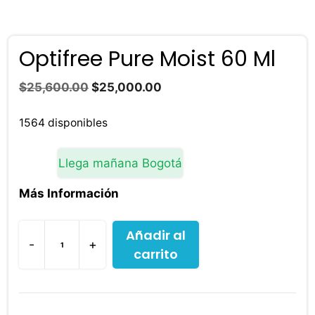
Optifree Pure Moist 60 Ml
El
El
$
25,600.00
$
25,000.00
precio
precio
original
actual
1564 disponibles
era:
es:
$25,600.00.
$25,000.00.
Llega mañana Bogotá
Más Información
Añadir al
-
+
carrito
Optifree
Pure
Moist
60