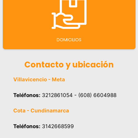
DOMICILIOS
Contacto y ubicación
Villavicencio - Meta
Teléfonos:
3212861054 - (608) 6604988
Cota - Cundinamarca
Teléfonos:
3142668599