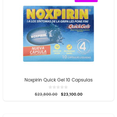
Noxpirin Quick Gel 10 Capsulas
0
El
El
$
23,800.00
$
23,100.00
d
precio
precio
e
5
original
actual
era:
es:
$23,800.00.
$23,100.00.