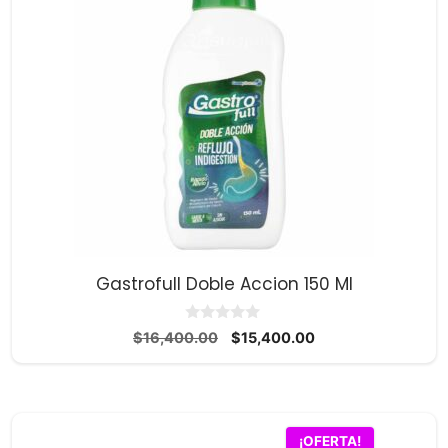
Gastrofull Doble Accion 150 Ml
0
El
El
$
16,400.00
$
15,400.00
d
precio
precio
e
5
original
actual
era:
es:
$16,400.00.
$15,400.00.
¡OFERTA!