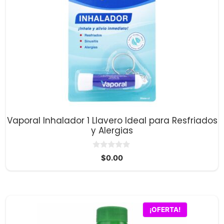
Vaporal Inhalador 1 Llavero Ideal para Resfriados
y Alergias
0
$
0.00
d
e
5
¡OFERTA!