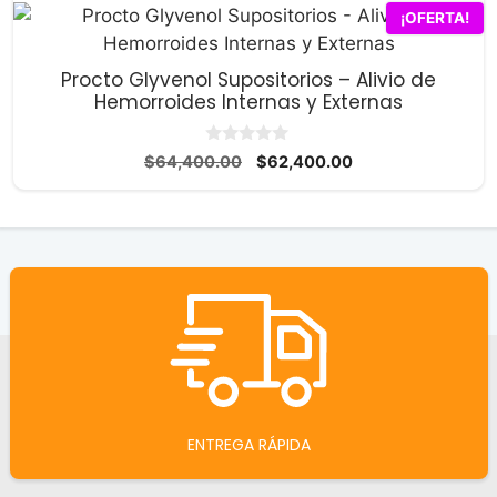
¡OFERTA!
Procto Glyvenol Supositorios – Alivio de
Hemorroides Internas y Externas
0
El
El
$
64,400.00
$
62,400.00
d
precio
precio
e
5
original
actual
era:
es:
$64,400.00.
$62,400.00.
ENTREGA RÁPIDA