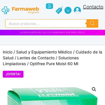
Saltar
Contacto
al
contenido
Búsqueda
de
productos
VENTAS EMPRESARIALES
Inicio
/
Salud y Equipamiento Médico
/
Cuidado de la
Salud
/
Lentes de Contacto
/
Soluciones
Limpiadoras
/ Optifree Pure Moist 60 Ml
¡OFERTA!