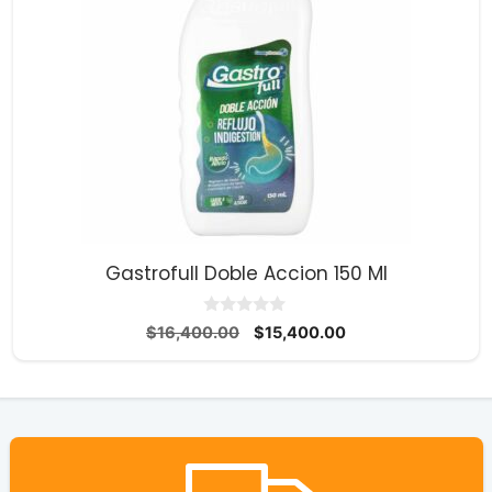
Gastrofull Doble Accion 150 Ml
0
El
El
$
16,400.00
$
15,400.00
d
precio
precio
e
5
original
actual
era:
es:
$16,400.00.
$15,400.00.