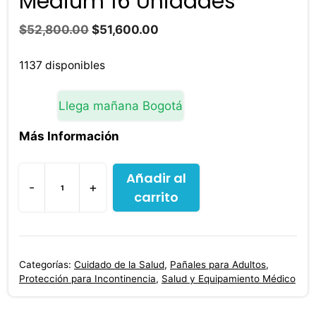
Medium 16 Unidades
El
El
$
52,800.00
$
51,600.00
precio
precio
original
actual
1137 disponibles
era:
es:
$52,800.00.
$51,600.00.
Llega mañana Bogotá
Más Información
Añadir al
-
+
carrito
Pañal
Tena
Pants
Clasico
Categorías:
Cuidado de la Salud
,
Pañales para Adultos
,
Medium
Protección para Incontinencia
,
Salud y Equipamiento Médico
16
Unidades