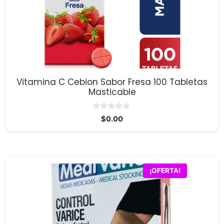
Vitamina C Cebion Sabor Fresa 100 Tabletas
Masticable
0
$
0.00
d
e
5
Este
¡OFERTA!
producto
tiene
múltiples
variantes.