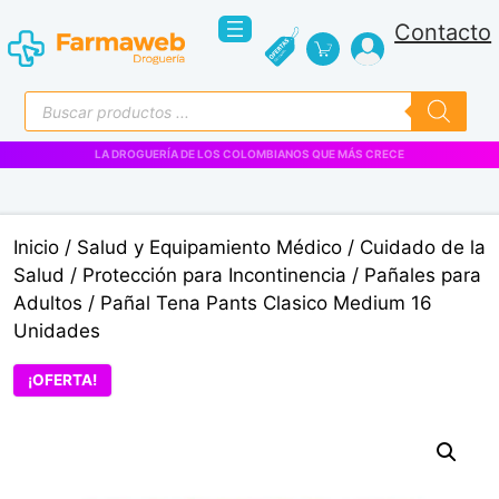
Saltar
Contacto
al
contenido
Búsqueda
de
productos
VENTAS EMPRESARIALES
Inicio
/
Salud y Equipamiento Médico
/
Cuidado de la
Salud
/
Protección para Incontinencia
/
Pañales para
Adultos
/ Pañal Tena Pants Clasico Medium 16
Unidades
¡OFERTA!