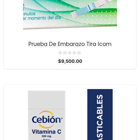
Prueba De Embarazo Tira Icom
0
$
9,500.00
d
e
5