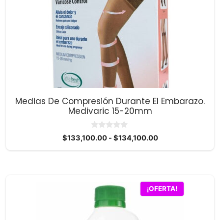
Las
opciones
se
pueden
elegir
en
la
página
Medias De Compresión Durante El Embarazo.
de
Medivaric 15-20mm
producto
0
Rango
$
133,100.00
-
$
134,100.00
d
de
e
5
precios:
desde
$133,100.00
¡OFERTA!
hasta
$134,100.00