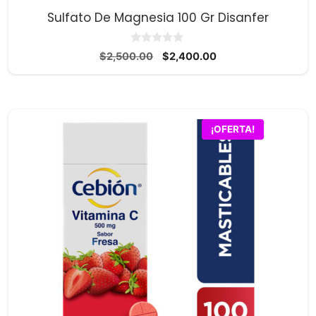
Sulfato De Magnesia 100 Gr Disanfer
0
El
El
$
2,500.00
$
2,400.00
d
precio
precio
e
5
original
actual
era:
es:
$2,500.00.
$2,400.00.
¡OFERTA!