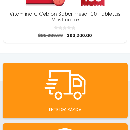
Vitamina C Cebion Sabor Fresa 100 Tabletas
Masticable
0
El
El
$
65,200.00
$
63,200.00
d
precio
precio
e
5
original
actual
era:
es:
$65,200.00.
$63,200.00.
ENTREGA RÁPIDA