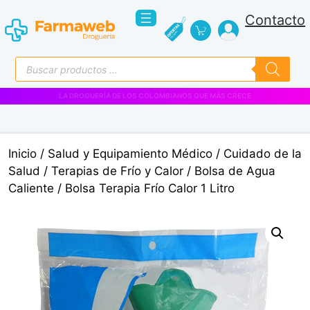
Saltar
Contacto
al
contenido
Búsqueda
de
productos
VENTAS EMPRESARIALES
Inicio
/
Salud y Equipamiento Médico
/
Cuidado de la
Salud
/
Terapias de Frío y Calor
/
Bolsa de Agua
Caliente
/ Bolsa Terapia Frío Calor 1 Litro