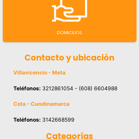
DOMICILIOS
Contacto y ubicación
Villavicencio - Meta
Teléfonos:
3212861054 - (608) 6604988
Cota - Cundinamarca
Teléfonos:
3142668599
Categorías