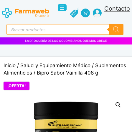
Saltar
Contacto
al
contenido
Búsqueda
de
productos
LA DROGUERÍA DE LOS COLOMBIANOS QUE MÁS CRECE
Inicio
/
Salud y Equipamiento Médico
/
Suplementos
Alimenticios
/ Bipro Sabor Vainilla 408 g
¡OFERTA!