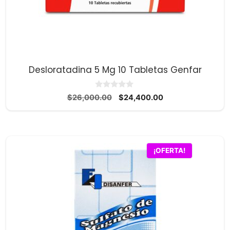
Desloratadina 5 Mg 10 Tabletas Genfar
0
El
El
$
26,000.00
$
24,400.00
d
precio
precio
e
5
original
actual
era:
es:
$26,000.00.
$24,400.00.
¡OFERTA!