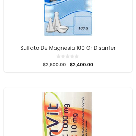
Sulfato De Magnesia 100 Gr Disanfer
0
El
El
$
2,500.00
$
2,400.00
d
precio
precio
e
5
original
actual
era:
es:
$2,500.00.
$2,400.00.