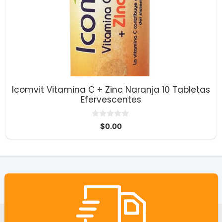
Icomvit Vitamina C + Zinc Naranja 10 Tabletas
Efervescentes
0
$
0.00
d
e
5