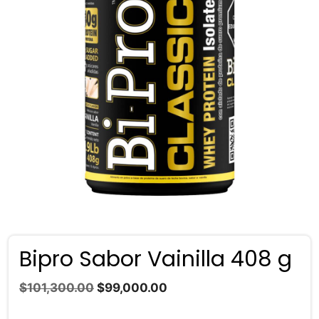
Bipro Sabor Vainilla 408 g
El
El
$
101,300.00
$
99,000.00
precio
precio