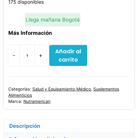
original
actual
175 disponibles
era:
es:
$101,300.00.
$99,000.00.
Llega mañana Bogotá
Más Información
Añadir al
-
+
carrito
Bipro
Sabor
Vainilla
408
Categorías:
Salud y Equipamiento Médico
,
Suplementos
g
Alimenticios
cantidad
Marca:
Nutramerican
Descripción