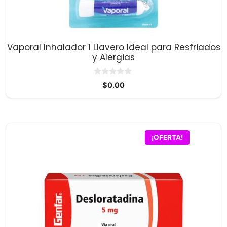
Vaporal Inhalador 1 Llavero Ideal para Resfriados
y Alergias
0
$
0.00
d
e
5
¡OFERTA!