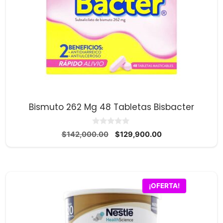
Bismuto 262 Mg 48 Tabletas Bisbacter
0
El
El
$
142,000.00
$
129,900.00
d
precio
precio
e
5
original
actual
era:
es:
$142,000.00.
$129,900.00.
¡OFERTA!