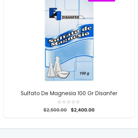
$134,100.00
Sulfato De Magnesia 100 Gr Disanfer
0
El
El
$
2,500.00
$
2,400.00
d
precio
precio
e
5
original
actual
era:
es:
$2,500.00.
$2,400.00.