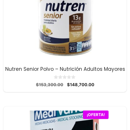
Nutren Senior Polvo – Nutrición Adultos Mayores
0
El
El
$
153,300.00
$
148,700.00
d
precio
precio
e
5
original
actual
era:
es:
$153,300.00.
$148,700.00.
Este
¡OFERTA!
producto
tiene