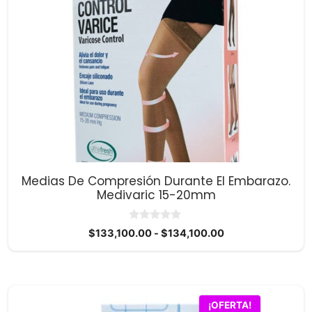
múltiples
variantes.
Las
opciones
se
pueden
elegir
en
la
página
Medias De Compresión Durante El Embarazo.
de
Medivaric 15-20mm
producto
0
Rango
$
133,100.00
-
$
134,100.00
d
de
e
5
precios:
desde
$133,100.00
¡OFERTA!
hasta