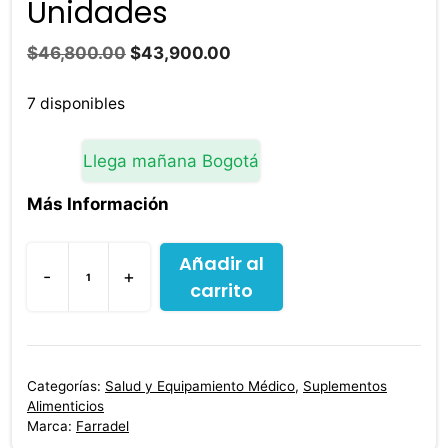
Unidades
El
El
$
46,800.00
$
43,900.00
precio
precio
original
actual
7 disponibles
era:
es:
$46,800.00.
$43,900.00.
Llega mañana Bogotá
Más Información
Añadir al
-
+
carrito
Fx8
Farra
Del
Sabor
Categorías:
Salud y Equipamiento Médico
,
Suplementos
Maracuya
Alimenticios
60
Marca:
Farradel