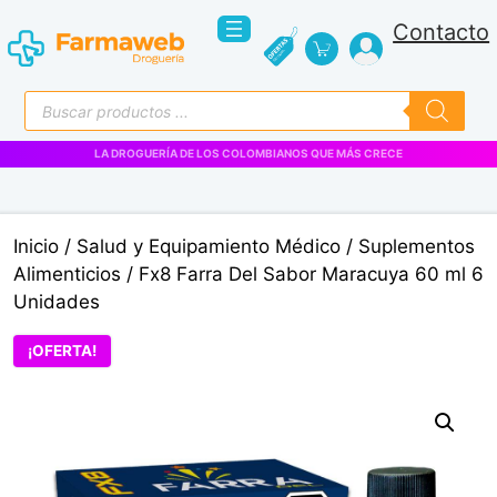
Saltar
Contacto
al
contenido
Búsqueda
de
productos
VENTAS EMPRESARIALES
Inicio
/
Salud y Equipamiento Médico
/
Suplementos
Alimenticios
/ Fx8 Farra Del Sabor Maracuya 60 ml 6
Unidades
¡OFERTA!