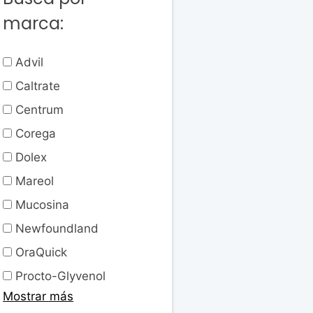
marca:
Advil
Caltrate
Centrum
Corega
Dolex
Mareol
Mucosina
Newfoundland
OraQuick
Procto-Glyvenol
Mostrar más