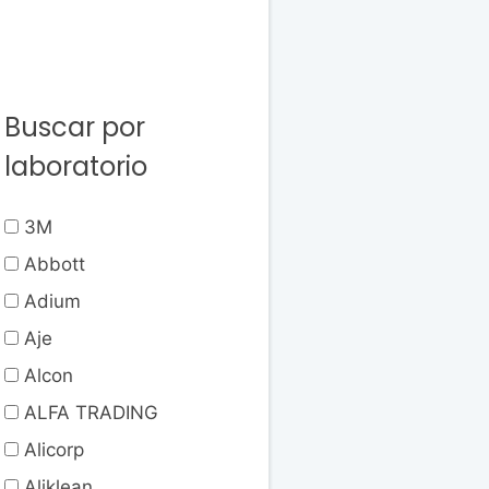
Buscar por
laboratorio
3M
Abbott
Adium
Aje
Alcon
ALFA TRADING
Alicorp
Aliklean