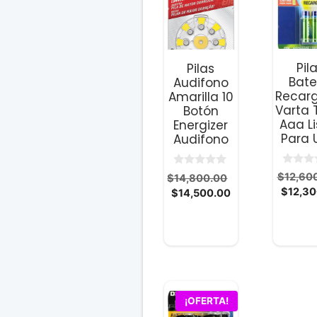
Pil
Pilas
Bate
Audifono
Recar
Amarilla 10
Varta T
Botón
Aaa Li
Energizer
Para 
Audifono
0
0
$
12,60
El
$
14,800.00
d
d
$
12,30
El
precio
$
14,500.00
e
e
5
5
precio
original
actual
era:
es:
$14,800.00.
$14,500.00.
¡OFERTA!