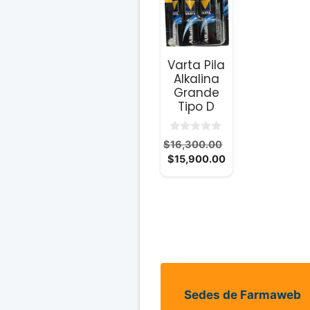
Varta Pila
Alkalina
Grande
Tipo D
0
El
$
16,300.00
d
El
precio
$
15,900.00
e
5
precio
original
actual
era:
es:
$16,300.00.
$15,900.00.
Sedes de Farmaweb