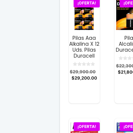
¡OFERTA!
¡OFE
Pilas Aaa
Pil
Alkalina X 12
Alcal
Uds. Pilas
Durace
Duracell
0
$
22,30
d
0
El
$
29,900.00
$
21,80
e
d
5
El
precio
$
29,200.00
e
5
precio
original
actual
era:
es:
$29,900.00.
$29,200.00.
¡OFERTA!
¡OFE