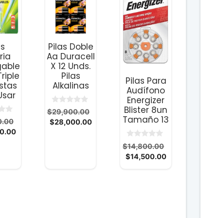
as
Pilas Doble
ria
Aa Duracell
gable
X 12 Unds.
riple
Pilas
Pilas Para
stas
Alkalinas
Audífono
Usar
Energizer
Blister 8un
0
El
$
29,900.00
d
Tamaño 13
El
0.00
El
precio
$
28,000.00
e
5
El
precio
0.00
precio
original
precio
original
actual
era:
0
El
$
14,800.00
d
actual
era:
es:
$29,900.00.
El
precio
$
14,500.00
e
es:
$12,600.00.
$28,000.00.
5
precio
original
$12,300.00.
actual
era:
es:
$14,800.00.
$14,500.00.